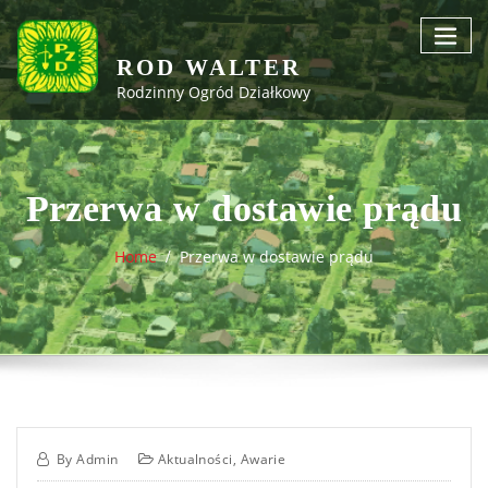
Skip
to
content
ROD WALTER
Rodzinny Ogród Działkowy
Przerwa w dostawie prądu
Home
Przerwa w dostawie prądu
By
Admin
Aktualności
,
Awarie