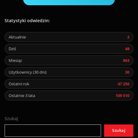
Statystyki odwiedzin:
Aktualnie
2
Dziś
48
Miesiąc
963
Użytkownicy (30 dni)
30
Ostatni rok
47 256
Ostatnie 3 lata
109 510
Szukaj
Szukaj