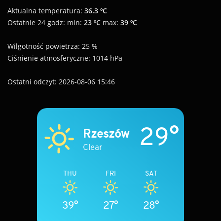
Aktualna temperatura:
36.3 ºC
Ostatnie 24 godz: min:
23 ºC
max:
39 ºC
Wilgotność powietrza: 25 %
Ciśnienie atmosferyczne: 1014 hPa
Ostatni odczyt: 2026-08-06 15:46
29°
Rzeszów
Clear
THU
FRI
SAT
39°
27°
28°